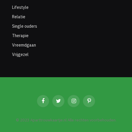
Lifestyle
Relatie
Single ouders
Therapie
Vreemdgaan
Vrijgezel
Facebook
Twitter
Instagram
Pinterest
© 2023 Aparttrouwkaartje.nl Alle rechten voorbehouden.