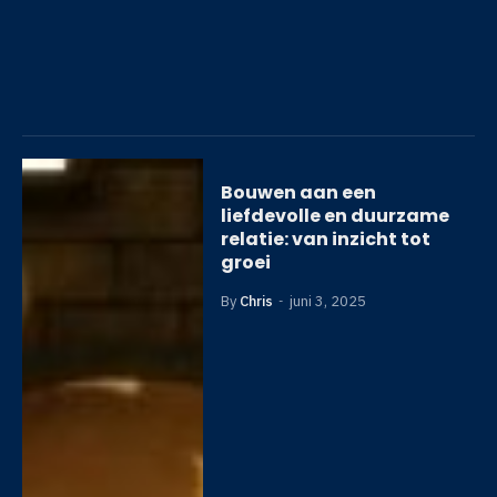
Bouwen aan een
liefdevolle en duurzame
relatie: van inzicht tot
groei
By
Chris
juni 3, 2025